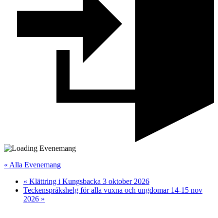
« Alla Evenemang
«
Klättring i Kungsbacka 3 oktober 2026
Teckenspråkshelg för alla vuxna och ungdomar 14-15 nov
2026
»