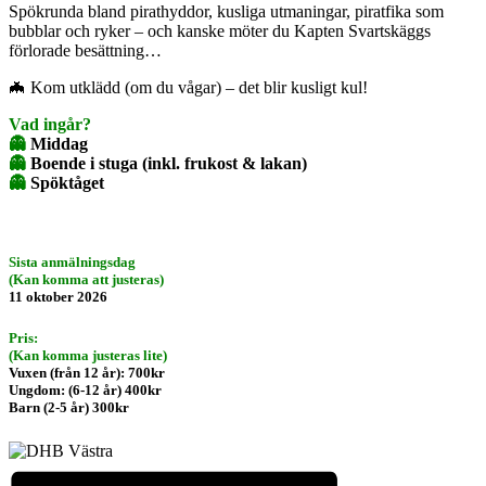
Spökrunda bland pirathyddor, kusliga utmaningar, piratfika som
bubblar och ryker – och kanske möter du Kapten Svartskäggs
förlorade besättning…
🦇 Kom utklädd (om du vågar) – det blir kusligt kul!
Vad ingår?
👻
Middag
👻
Boende i stuga (inkl. frukost & lakan)
👻
Spöktåget
Sista anmälningsdag
(Kan komma att justeras)
11 oktober 2026
Pris:
(Kan komma justeras lite)
Vuxen (från 12 år): 700kr
Ungdom: (6-12 år) 400kr
Barn (2-5 år) 300kr