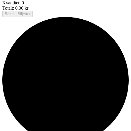
biljett
Ledare
Kvantitet:
0
kvantitet
Totalt:
0,00
kr
för
Beställ Biljetter
Ledare