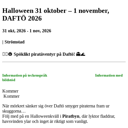
Halloween 31 oktober – 1 november,
DAFTÖ 2026
31 okt, 2026
-
1 nov, 2026
| Strömstad
🏴‍☠️🎃
Spöklikt piratäventyr på Daftö!
👻🌊
I
nformation på teckenspråk
I
nformation med
bildstöd
Kommer
Kommer
När mörkret sänker sig över Daftö smyger piraterna fram ur
skuggorna…
Följ med på en Halloweenkväll i
Piratbyn
, där lyktor fladdrar,
havsvinden ylar och inget är riktigt som vanligt.