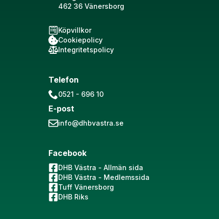
462 36 Vänersborg
Köpvillkor
Cookiepolicy
Integritetspolicy
Telefon
0521 - 696 10
E-post
info@dhbvastra.se
Facebook
DHB Västra - Allmän sida
DHB Västra - Medlemssida
Tuff Vänersborg
DHB Riks