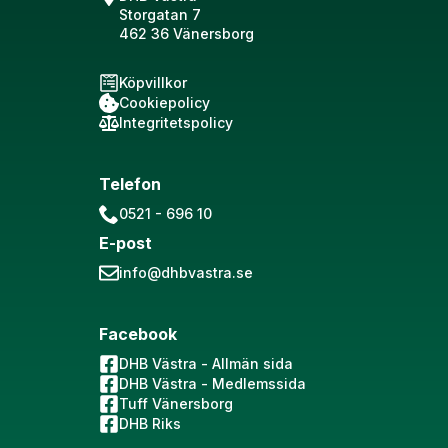
Storgatan 7
462 36 Vänersborg
Köpvillkor
Cookiepolicy
Integritetspolicy
Telefon
0521 - 696 10
E-post
info@dhbvastra.se
Facebook
DHB Västra - Allmän sida
DHB Västra - Medlemssida
Tuff Vänersborg
DHB Riks